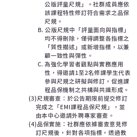
公版評量尺規」。社群成員應依
該課程特性修訂符合需求之品保
尺規。
B.
公版尺規中「評量面向與指標」
均不得刪除，僅得調整各指標之
「質性描述」或新增指標，以兼
顧一致性與彈性。
C.
為強化學習者觀點與實務應用
性，得邀請
1
至
2
名修課學生代表
參與尺規之研擬與修訂，促進課
程品保機制之共構與共識形成。
(3)
尺規審查：於公告期限前提交修訂
完成之「
EMI
課程品保尺規」，並
由本中心邀請外聘專家審查。
(4)
品保實施：社群應依據審查意見修
訂尺規後，針對各項指標，透過教