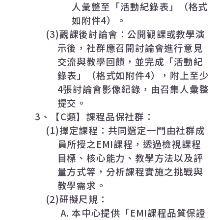
人彙整至「活動紀錄表」（格式
如附件
4
）。
(3)
觀課後討論會：公開觀課或教學演
示後，社群應召開討論會進行意見
交流與教學回饋，並完成「活動紀
錄表」（格式如附件
4
），附上至少
4
張討論會影像紀錄，由召集人彙整
提交。
3
、【
C
類】課程品保社群：
(1)
擇定課程：共同選定一門由社群成
員所授之
EMI
課程，透過檢視課程
目標、核心能力、教學方法以及評
量方式等，分析課程實施之挑戰與
教學需求。
(2)
研擬尺規：
A.
本中心提供「
EMI
課程品質保證