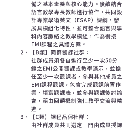
備之基本素養與核心能力。後續結合
語言教學專長教師進行協作，共同設
計專業學術英文（
ESAP
）課綱，發
展具模組化特性，並可整合語言與學
科內容脈絡之教學模組，作為銜接
EMI
課程之具體方案。
2
、【
B
類】同儕觀課社群：
社群成員須各自進行至少一次
50
分
鐘之
EMI
公開觀課或教學演示，並擔
任至少一次觀課者，參與其他成員之
EMI
課程觀課，包含完成觀課前置作
業、填寫觀課表，並參與觀課後討論
會，藉由回饋機制強化教學交流與精
進。
3
、【
C
類】課程品保社群：
由社群成員共同選定一門由成員授課