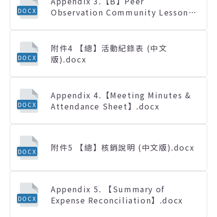
Appendix 3.【B】Peer
Observation Community Lesson
DOCX
Plans Observation Form.docx
附件4 【總】活動紀錄表 (中文
版).docx
DOCX
Appendix 4.【Meeting Minutes &
Attendance Sheet】.docx
DOCX
附件5 【總】核銷說明 (中文版).docx
DOCX
Appendix 5. 【Summary of
Expense Reconciliation】.docx
DOCX