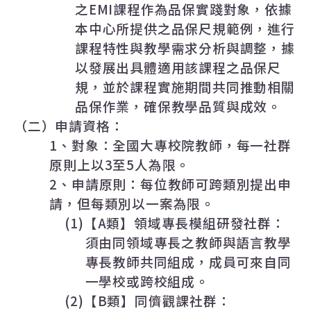
之
EMI
課程作為品保實踐對象，依據
本中心所提供之品保尺規範例，進行
課程特性與教學需求分析與調整，據
以發展出具體適用該課程之品保尺
規，並於課程實施期間共同推動相關
品保作業，確保教學品質與成效。
（二）申請資格：
1
、對象：全國大專校院教師，每一社群
原則上以
3
至
5
人為限。
2
、申請原則：每位教師可跨類別提出申
請，但每類別以一案為限。
(1)
【
A
類】領域專長模組研發社群：
須由同領域專長之教師與語言教學
專長教師共同組成，成員可來自同
一學校或跨校組成。
(2)
【
B
類】同儕觀課社群：