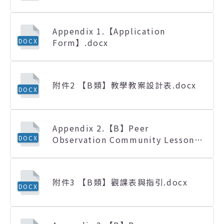
Appendix 1.【Application
Form】.docx
DOCX
附件2 【B類】教學教案設計表.docx
DOCX
Appendix 2.【B】Peer
Observation Community Lesson
DOCX
Plans Design Form.docx
附件3 【B類】觀課表與指引.docx
DOCX