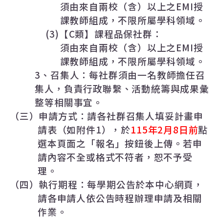
須由來自兩校（含）以上之
EMI
授
課教師組成，不限所屬學科領域。
(3)
【
C
類】課程品保社群：
須由來自兩校（含）以上之
EMI
授
課教師組成，不限所屬學科領域。
3
、召集人：每社群須由一名教師擔任召
集人，負責行政聯繫、活動統籌與成果彙
整等相關事宜。
（三）申請方式：請各社群召集人填妥計畫申
請表（如附件
1
），於
115
年
2
月
8
日前
點
選本頁面之「報名」按鈕後上傳。若申
請內容不全或格式不符者，恕不予受
理。
（四）執行期程：每學期公告於本中心網頁，
請各申請人依公告時程辦理申請及相關
作業。