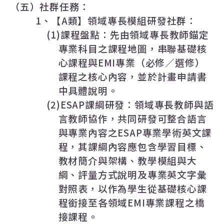
（五）社群任務：
1
、【
A
類】領域專長模組研發社群：
(1)
課程盤點：先由領域專長教師錨定
專業科目之課程地圖，串聯基礎核
心課程與
EMI
專業（必修／選修）
課程之核心內容，並於計畫申請書
中具體說明。
(2)ESAP
課綱研發：領域專長教師與語
言教師協作，共同研發可整合語言
與專業內容之
ESAP
專業學術英文課
程，其課綱內容應包含學習目標、
教材簡介與架構、教學模組與大
綱、評量方式說明及專業英文字彙
對照表，以作為學生從基礎核心課
程銜接至各領域
EMI
專業課程之橋
接課程。