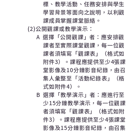
標、教學活動、任務安排與學生
學習背景等面向之說明，以利觀
課成員掌握課堂脈絡。
(2)
公開觀課或教學演示：
A
選擇「公開觀課」者：應安排觀
課者至實際課堂觀課，每一位觀
課者須填寫「觀課表」（格式如
附件
3
）。課程應提供至少
4
張課
堂影像及
10
分鐘影音紀錄，由召
集人彙整至「活動紀錄表」（格
式如附件
4
）。
B
選擇「教學演示」者：應進行至
少
15
分鐘教學演示，每一位觀課
者須填寫「觀課表」（格式如附
件
3
）。課程應提供至少
4
張課堂
影像及
15
分鐘影音紀錄，由召集