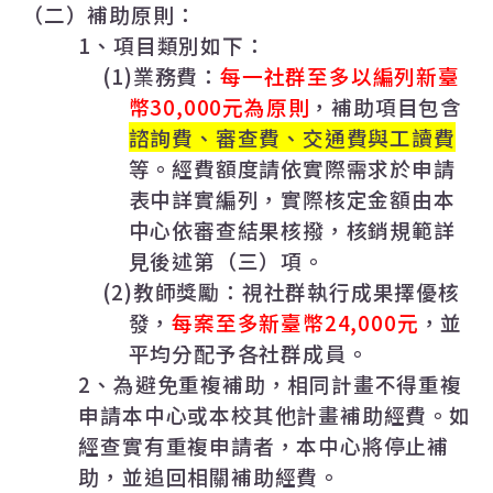
（二）補助原則：
1
、項目類別如下：
(1)
業務費：
每一社群至多以編列新臺
幣
30,000
元為原則
，補助項目包含
諮詢費、審查費、交通費與工讀費
等。經費額度請依實際需求於申請
表中詳實編列，實際核定金額由本
中心依審查結果核撥，核銷規範詳
見後述第（三）項。
(2)
教師獎勵：視社群執行成果擇優核
發，
每案至多新臺幣
24,000
元
，並
平均分配予各社群成員。
2
、為避免重複補助，相同計畫不得重複
申請本中心或本校其他計畫補助經費。如
經查實有重複申請者，本中心將停止補
助，並追回相關補助經費。