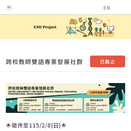
國立中興大學EMI教學資源中心
EN
跨校教師雙語專業發展社群
已截止
🌟
徵件至
115/2/8(
日
)
🌟