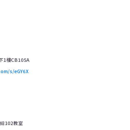
下
1
樓
CB105A
com/s/eGY6X
綜
102
教室