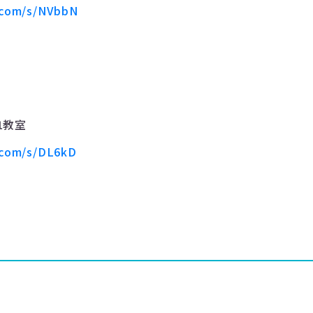
.com/s/NVbbN
1
教室
.com/s/DL6kD