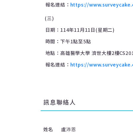
報名連結：
https://www.surveycake
(
三
)
日期：
114
年
11
月
11
日
(
星期二
)
時間：下午
1
點至
5
點
地點：高雄醫學大學
濟世大樓
2
樓
CS20
報名連結：
https://www.surveycake
訊息聯絡人
姓名
盧沛恩