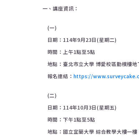
一、講座資訊：
(
一
)
日期：
114
年
9
月
23
日
(
星期二
)
時間：上午
1
點至
5
點
地點：臺北市立大學
博愛校區勤樸樓地
報名連結：
https://www.surveycake.
(
二
)
日期：
114
年
10
月
3
日
(
星期五
)
時間：下午
1
點至
5
點
地點：國立宜蘭大學
綜合教學大樓一樓