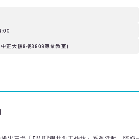
4:00
中正大樓8樓3809專業教室)
列
EMI
手推出三場「
課程共創工作坊」系列活動，陪您