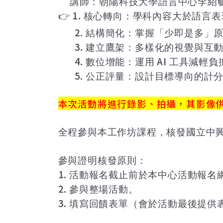
講師：朝陽科技大學語言中心李紹
👉
1.
核心轉向：學科內容大於語言表
2.
結構簡化：掌握「少即是多」
3.
建立鷹架：多樣化的視覺與互
4.
AI
數位增能：運用
工具減輕負
5.
公正評量：設計目標導向的計
本次活動將進行錄影、拍攝，其影像
全程參與本工作坊課程，核發國立中
參與證明核發原則：
1.
活動報名截止前於本中心活動報名
2.
參與整場活動。
3.
填寫回饋表單（會於活動最後提供