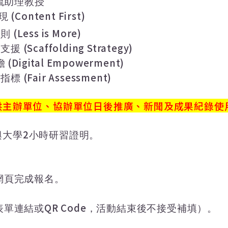
毓助理教授
(Content First)
現
(Less is More)
原則
(Scaffolding Strategy)
動支援
(Digital Empowerment)
擔
(Fair Assessment)
分指標
供主辦單位、協辦單位日後推廣、新聞及成果紀錄使
2
興大學
小時研習證明。
網頁完成報名。
QR Code
表單連結或
，活動結束後不接受補填）。