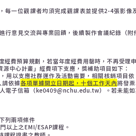
，每一位觀課者均須完成觀課表並提供
2-4
張影像
進行意見交流與專業回饋，後續製作會議紀錄（附
度經費預算規劃，若當年度經費用罄時，不再受理
資源中心計畫」經費項下支應，獎補助項目如下：
元
，用以支應社群運作及活動需要，相關核銷項目依
人請
依據
各項單據開立日期起，十個工作天內
將發票
人電子信箱（
ke0409@nchu.edu.tw
）。若未能如
下列兩項條件
3
門以上之
EMI/ESAP
課程。
時課程證書之教師。