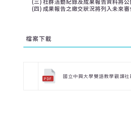
(三)
社群活動紀錄及成果報告資料將公
(四)
成果報告之繳交狀況將列入未來審
檔案下載
國立中興大學雙語教學觀課社群
上一則
PDF