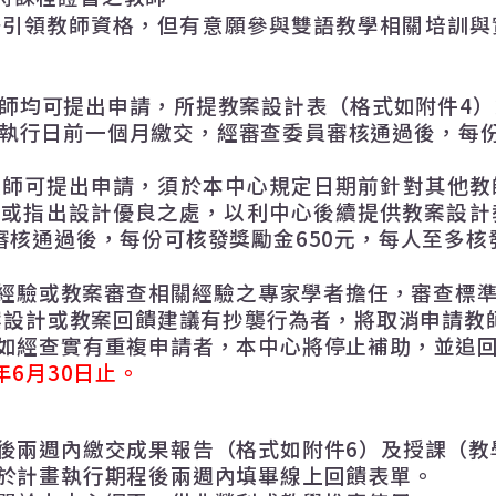
語引領教師資格，但有意願參與雙語教學相關培訓與
師均可提出申請，所提教案設計表（格式如附件
4
）
執行日前一個月繳交，經審查委員審核通過後，每
教師可提出申請，須於本中心規定日期前針對其他教
案或指出設計優良之處，以利中心後續提供教案設計
審核通過後，每份可核發獎勵金
650
元，每人至多核
經驗或教案審查相關經驗之專家學者擔任，審查標
案設計或教案回饋建議有抄襲行為者，將取消申請教
如經查實有重複申請者，本中心將停止補助，並追
年
6
月
30
日止
。
後
兩週內繳交成果報告
（格式如附件
6
）及授課（教
於計畫執行期程後
兩週內填畢線上回饋表單
。