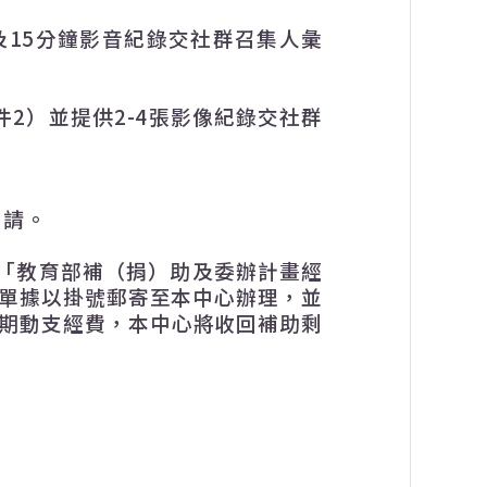
及
15
分鐘影音紀錄交社群召集人彙
件
2
）並提供
2-4
張影像紀錄交社群
申請。
「教育部補（捐）助及委辦計畫經
單據以掛號郵寄至本中心辦理，並
期動支經費，本中心將收回補助剩