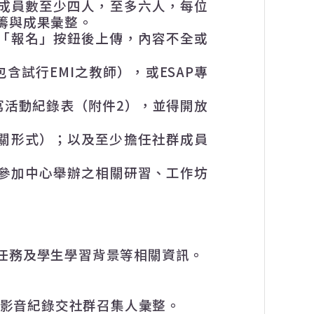
成員數
至少四人，至多六人
，每位
籌與成果彙整。
「報名」按鈕後上傳
，內容不全或
包含試行
EMI
之教師），或
ESAP
專
寫活動紀錄表（附件
2
），並得開放
關形式）；以及至少擔任社群成員
參加中心舉辦之相關研習、工作坊
任務及學生學習背景等相關資訊。
影音紀錄交社群召集人彙整。