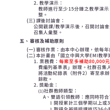
2.
教學演示：
教師進行至少
15
分鐘之教學演示
整。
(三)
課後討論會：
公開觀課
/
教學演示後，召開討論會
召集人彙整。
五、
審核及補助原則
(一)
審核作業：由本中心辦理，依每年
(二)
本計畫由「國立中興大學
EMI
教學
1.
業務費：
每案至多補助
80,000
費編列基準表」辦理。社群召集
將活動紀錄表（附件
2
）寄至承辦
餘款。
2.
獎勵金：
社群教師類型：
(1)
A
、雙語引領教師：應同時符合
開授累計三個學期以上或
l
取得全英語授課技巧
36
小
l