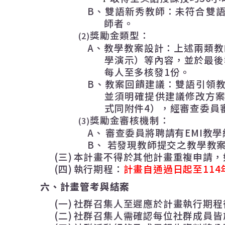
B
、雙語新秀教師：未符合雙
師者。
獎勵金類型：
(2)
A
、教學教案設計：上述兩類教
學演示）等內容，並於最後
每人至多核發
1
份。
B
、教案回饋建議：雙語引領
並須明確提供建議修改方
式同附件
4
），經審查委員
獎勵金審核機制：
(3)
A、
審查委員將聘請有
EMI
教學
B、
若發現教師提交之教學教
(三)
本計畫不得於其他計畫重複申請，
(四)
執行期程：
計畫自通過日起至
114
六、
計畫管考與結案
(一)
社群召集人至遲應於計畫執行期程
(二)
社群召集人需確認每位社群成員皆