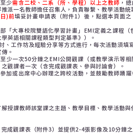
員
至少
需含二校、二系（所、學程）以上之教師
，總
群推派一名教師擔任召集人，負責聯繫、教學活動統
(日)前
填妥計畫申請表（附件
1
）
後，點選本頁面之
育部「大專校院雙語化學習計畫」
EMI
定義之課程（
大學英語相關課程類型判定基準》）。
討、工作坊及經驗分享等方式進行，每次活動須填
宣傳。
行至少一次
50
分鐘之
EMI
公開觀課（或教學演示等相
）之觀課者一次（含完成觀課表、參與討論會）。
師參加或出席中心辦理之跨校活動，並鼓勵教師踴躍
了解授課教師該堂課之主題、教學目標、教學活動與
，完成觀課表（附件
3
）並提供
2-4
張影像及
10
分鐘之