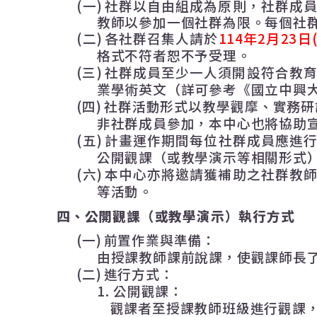
(一)
社群以自由組成為原則，社群成
教師以參加一個社群為限。每個社
(二)
各社群召集人請於
114年2月23日
格式不符者恕不予受理。
(三)
社群成員至少一人須開設符合教
業學術英文（詳可參考《國立中興
(四)
社群活動形式以教學觀摩、實務研
非社群成員參加，本中心也將協助
(五)
計畫運作期間每位社群成員應進
公開觀課（或教學演示等相關形式
(六)
本中心亦將邀請獲補助之社群教
等活動。
四、
公開觀課（或教學演示）執行方式
(一)
前置作業與準備：
由授課教師課前說課，使觀課師長
(二)
進行方式：
1.
公開觀課：
觀課者至授課教師班級進行觀課