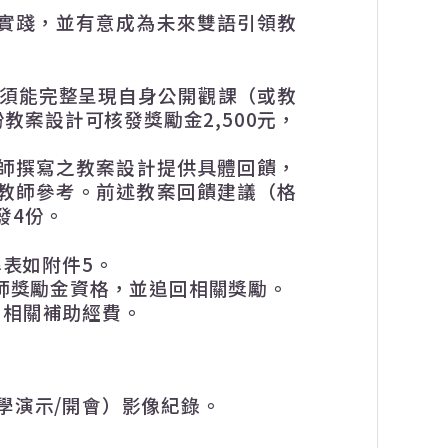
實踐，並有意成為未來雙語引領教
須能完整呈現自身公開觀課（或教
份教案設計可核發獎勵金
2,500
元，
師撰寫之教案設計提供具體回饋，
教師參考。前述教案回饋建議（格
發
4
份。
準表如附件
5
。
師獎勵金資格，並追回相關獎勵。
回相關補助經費。
學演示
/
開會）影像紀錄。