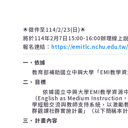
🌟徵件至114/2/23(日)🌟
將於
114
年
2
月
7
日
15:00-16:00
辦理線上
報名連結：
https://emitlc.nchu.edu.t
一、
依據
教育部補助國立中興大學「
EMI
教學資
二、
目標
依據國立中興大學
EMI
教學資源
（
English as Medium Instruction
學經驗交流與教師支持系統，以激勵
群觀課社群實施計畫」（以下簡稱本
三、
計畫內容