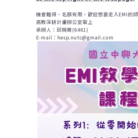
機會難得，名額有限，歡迎想要走入
EMI
的
高教深耕計畫辦公室敬上
承辦人：邱婉菁
(6461)
E-mail
：
hesp.nutc@gmail.com