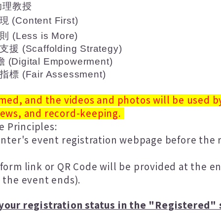
助理教授
現
(Content First)
則
(Less is More)
支援
(Scaffolding Strategy)
擔
(Digital Empowerment)
指標
(Fair Assessment)
lmed, and the videos and photos will be used b
news, and record-keeping.
e Principles:
nter's event registration webpage before the r
orm link or QR Code will be provided at the en
 the event ends).
 your registration status in the "Registered"