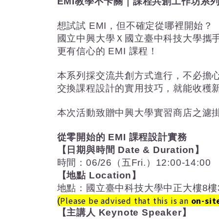
EMI
教學不卡關｜課程共創工作坊系
想試試
EMI
，但不確定從哪裡開始？
國立中興大學Ｘ國立臺中科技大學攜
更有信心的
EMI
課程！
本系列採交流共創方式進行，不必擔
交換課程設計的實用技巧，就能收穫
本次活動致贈中興大學實習商店之濾
從零開始的
EMI
課程設計實務
【日期與時間
Date & Duration
】
時間：
06/26
（五
Fri.
）
12:00-14:00
【地點
Location
】
地點：國立臺中科技大學中正大樓
8
樓
Please be advised that this is an
on-sit
(
【主講人
Keynote Speaker
】