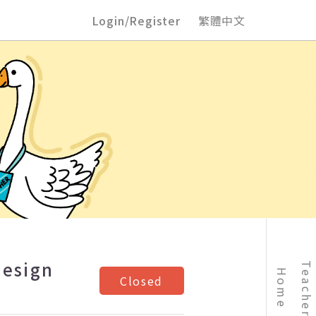
Login/Register
繁體中文
Design
Home
Closed