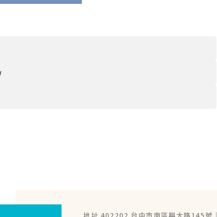
w
地址 402202 台中市南區興大路145號