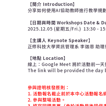
【簡介
Introduction
】
分享如何使用AI
協助教師進行教學規
【日期與時間
Workshops Date & Du
2025.12.05 (
星期五
/Fri.) 13:30 - 1
【主講人
Keynote Speaker
】
正修科技大學資訊管理系 李迦恩 助理
【地點
Location
】
線上
：
Google Meet
將於活動前一天
The link will be provided the day
參與證明核發原則：
1.
活動報名截止前於本中心活動報名
2.
參與整場活動。
3.
填寫回饋表單（會於活動最後提供