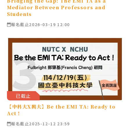
Bridging the Gap: The EMI TA as a
Mediator Between Professors and
Students
報名截止
2026-03-19 12:00
已截止
【中科大X興大】Be the EMI TA: Ready to
Act！
報名截止
2025-12-12 23:59