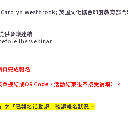
. Carolyn Westbrook;
英國文化協會印度教育部門
提供會議連結
 before the webinar.
網頁完成報名。
表單連結或
QR Code
，活動結束後不接受補填）。
」之「已報名活動處」確認報名狀況。