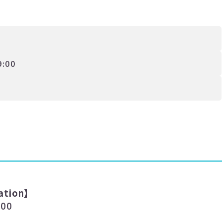
9:00
ation
】
:00