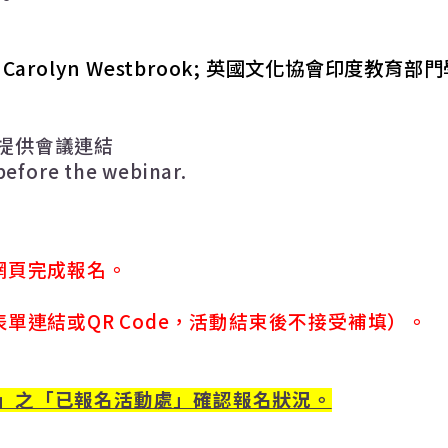
. Carolyn Westbrook;
英國文化協會印度教育部門
提供會議連結
 before the webinar.
網頁完成報名。
表單連結或
QR Code
，活動結束後不接受補填）。
」之「已報名活動處」確認報名狀況。