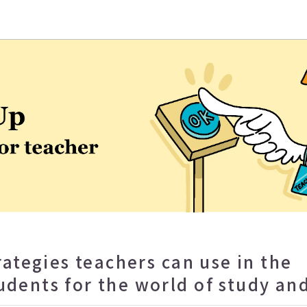
學EMI教學資源中心
ies teachers can use in the
udents for the world of study an