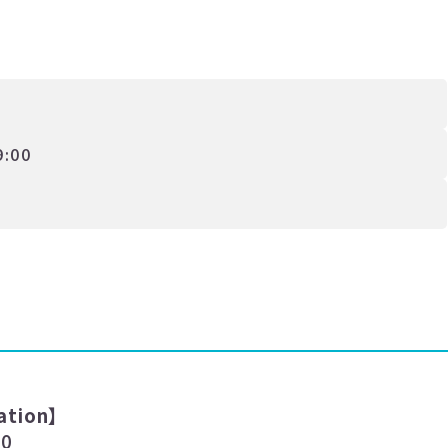
9:00
ation
】
00