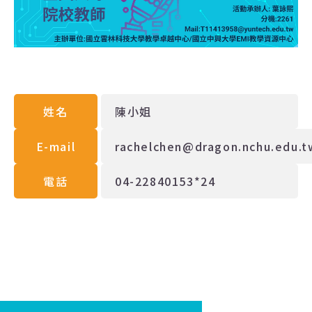
姓名
陳小姐
E-mail
rachelchen@dragon.nchu.edu.t
電話
04-22840153*24